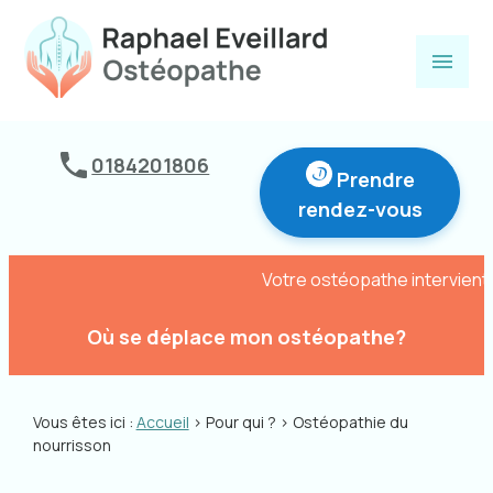
Panneau de gestion des cookies
menu
0184201806
Prendre
rendez-vous
Votre ostéopathe intervient uniquement
Où se déplace mon ostéopathe?
Vous êtes ici :
Accueil
>
Pour qui ?
> Ostéopathie du
nourrisson