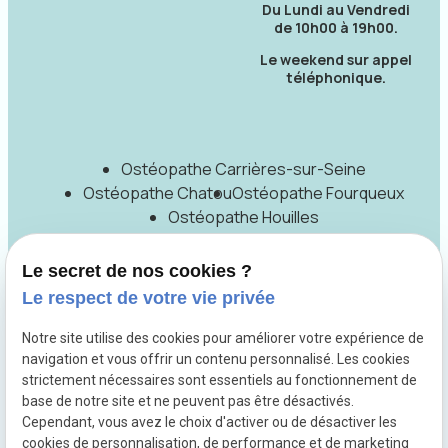
Du Lundi au Vendredi
de 10h00 à 19h00.
Le weekend sur appel
téléphonique.
Ostéopathe Carrières-sur-Seine
Ostéopathe Chatou
Ostéopathe Fourqueux
Ostéopathe Houilles
Ostéopathe La Garenne-Colombes
Ostéopathe Le Pecq
Ostéopathe Le Vésinet
Le secret de nos cookies ?
Ostéopathe Mareil-Marly
Le respect de votre vie privée
Ostéopathe Marly-le-Roi
Ostéopathe Montesson
Ostéopathe Nanterre
Notre site utilise des cookies pour améliorer votre expérience de
Ostéopathe Rueil-Malmaison
navigation et vous offrir un contenu personnalisé. Les cookies
strictement nécessaires sont essentiels au fonctionnement de
Ostéopathe Saint-Germain-en-Laye
base de notre site et ne peuvent pas être désactivés.
Ostéopathe Sartrouville
Ostépathe Yvelines
Cependant, vous avez le choix d'activer ou de désactiver les
cookies de personnalisation, de performance et de marketing